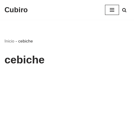
Cubiro
Saltar
al
contenido
Inicio
-
cebiche
cebiche