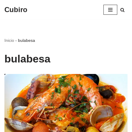
Cubiro
Saltar
al
contenido
Inicio
-
bulabesa
bulabesa