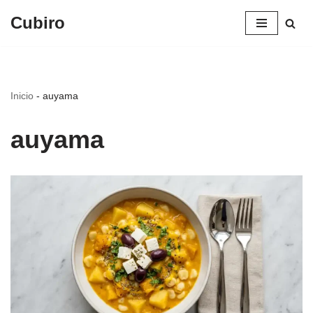
Cubiro
Saltar
al
contenido
Inicio
-
auyama
auyama