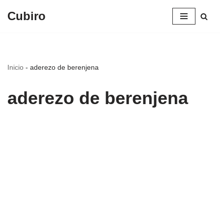
Cubiro
Saltar
al
contenido
Inicio
-
aderezo de berenjena
aderezo de berenjena