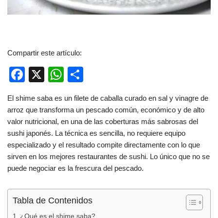
Compartir este artículo:
F
X
W
C
a
h
o
El shime saba es un filete de caballa curado en sal y vinagre de
c
at
m
arroz que transforma un pescado común, económico y de alto
e
s
p
valor nutricional, en una de las coberturas más sabrosas del
b
A
ar
sushi japonés. La técnica es sencilla, no requiere equipo
especializado y el resultado compite directamente con lo que
o
p
tir
sirven en los mejores restaurantes de sushi. Lo único que no se
o
p
puede negociar es la frescura del pescado.
k
Tabla de Contenidos
¿Qué es el shime saba?