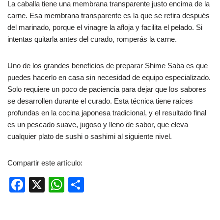
La caballa tiene una membrana transparente justo encima de la
carne. Esa membrana transparente es la que se retira después
del marinado, porque el vinagre la afloja y facilita el pelado. Si
intentas quitarla antes del curado, romperás la carne.
Uno de los grandes beneficios de preparar Shime Saba es que
puedes hacerlo en casa sin necesidad de equipo especializado.
Solo requiere un poco de paciencia para dejar que los sabores
se desarrollen durante el curado. Esta técnica tiene raíces
profundas en la cocina japonesa tradicional, y el resultado final
es un pescado suave, jugoso y lleno de sabor, que eleva
cualquier plato de sushi o sashimi al siguiente nivel.
Compartir este artículo:
F
X
W
C
a
h
o
c
at
m