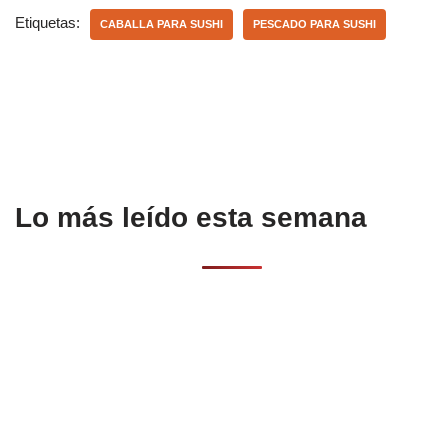
e
s
p
Etiquetas:
CABALLA PARA SUSHI
PESCADO PARA SUSHI
b
A
ar
o
p
tir
o
p
k
Lo más leído esta semana