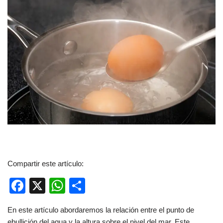
Compartir este artículo:
F
X
W
C
a
h
o
En este artículo abordaremos la relación entre el punto de
c
at
m
ebullición del agua y la altura sobre el nivel del mar. Este