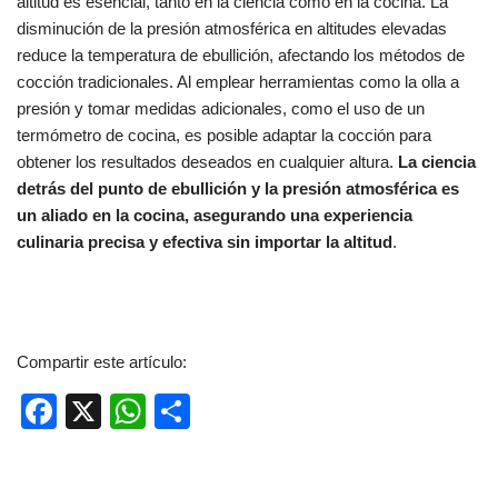
altitud es esencial, tanto en la ciencia como en la cocina. La
disminución de la presión atmosférica en altitudes elevadas
reduce la temperatura de ebullición, afectando los métodos de
cocción tradicionales. Al emplear herramientas como la olla a
presión y tomar medidas adicionales, como el uso de un
termómetro de cocina, es posible adaptar la cocción para
obtener los resultados deseados en cualquier altura.
La ciencia
detrás del punto de ebullición y la presión atmosférica es
un aliado en la cocina, asegurando una experiencia
culinaria precisa y efectiva sin importar la altitud
.
Compartir este artículo:
F
X
W
C
a
h
o
c
at
m