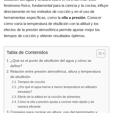
e
s
p
fenómeno físico, fundamental para la ciencia y la cocina, influye
b
A
ar
directamente en los métodos de cocción y en el uso de
herramientas específicas, como la
olla a presión
. Conocer
o
p
tir
cómo varía la temperatura de ebullición con la altitud y los
o
p
efectos de la presión atmosférica permite ajustar mejor los
k
tiempos de cocción y obtener resultados óptimos.
Tabla de Contenidos
¿Qué es el punto de ebullición del agua y cómo se
define?
Relación entre presión atmosférica, altura y temperatura
de ebullición
Tiempos de cocción
¿Por qué el agua hierve a menor temperatura en altitudes
elevadas?
Efecto de la altitud en la cocción de alimentos
Cómo la olla a presión ayuda a cocinar más rápido y de
manera eficiente
Consejos para cocinar en altura: uso del termómetro y