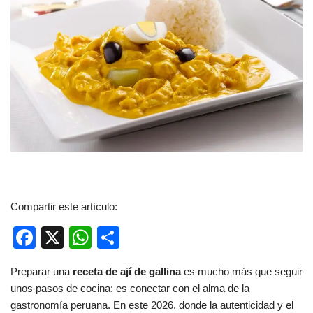
Compartir este artículo:
F
X
W
C
a
h
o
Preparar una
receta de ají de gallina
es mucho más que seguir
c
at
m
unos pasos de cocina; es conectar con el alma de la
e
s
p
gastronomía peruana. En este 2026, donde la autenticidad y el