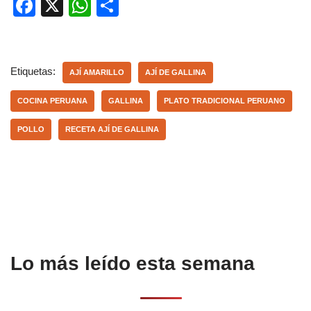
F
X
W
C
a
h
o
c
at
m
e
s
p
Etiquetas:
AJÍ AMARILLO
AJÍ DE GALLINA
b
A
ar
COCINA PERUANA
GALLINA
PLATO TRADICIONAL PERUANO
o
p
tir
POLLO
RECETA AJÍ DE GALLINA
o
p
k
Lo más leído esta semana