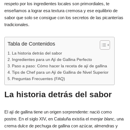
b
A
ar
respeto por los ingredientes locales son primordiales, te
enseñamos a lograr esa textura cremosa y ese equilibrio de
o
p
tir
sabor que solo se consigue con los secretos de las picanterías
o
p
tradicionales.
k
Tabla de Contenidos
La historia detrás del sabor
Ingredientes para un Ají de Gallina Perfecto
Paso a paso: Cómo hacer la receta de ají de gallina
Tips de Chef para un Ají de Gallina de Nivel Superior
Preguntas Frecuentes (FAQ)
La historia detrás del sabor
El ají de gallina tiene un origen sorprendente: nació como
postre. En el siglo XIV, en Cataluña existía el
menjar blanc
, una
crema dulce de pechuga de gallina con azúcar, almendras y