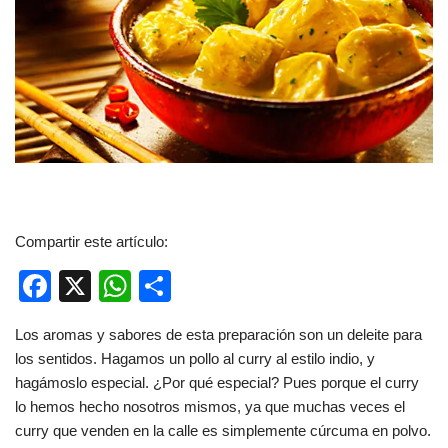
Compartir este artículo:
F
X
W
C
a
h
o
Los aromas y sabores de esta preparación son un deleite para
c
at
m
los sentidos. Hagamos un pollo al curry al estilo indio, y
e
s
p
hagámoslo especial. ¿Por qué especial? Pues porque el curry
b
A
ar
lo hemos hecho nosotros mismos, ya que muchas veces el
curry que venden en la calle es simplemente cúrcuma en polvo.
o
p
tir