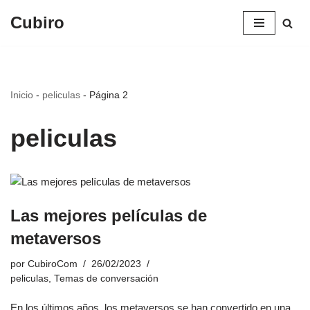
Cubiro
Saltar
al
contenido
Inicio
-
peliculas
-
Página 2
peliculas
Las mejores películas de
metaversos
por
CubiroCom
26/02/2023
peliculas
,
Temas de conversación
En los últimos años, los metaversos se han convertido en una