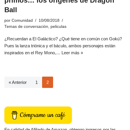
primos… los orígenes de Dragon
Ball
por
Comunidad
10/08/2018
Temas de conversación
,
peliculas
¿Recuerdan a El Galáctico? ¿Qué tiene en común con Gokú?
Pues la lanza triónica y el báculo, ambos personajes están
inspirados en el Rey Mono,…
Leer más »
« Anterior
1
2
Cómprame un café
En calidad de Afiliado de Amazon, obtengo ingresos por las