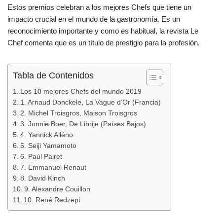
o
p
Estos premios celebran a los mejores Chefs que tiene un
k
impacto crucial en el mundo de la gastronomía. Es un
reconocimiento importante y como es habitual, la revista Le
Chef comenta que es un título de prestigio para la profesión.
Tabla de Contenidos
Los 10 mejores Chefs del mundo 2019
1. Arnaud Donckele, La Vague d’Or (Francia)
2. Michel Troisgros, Maison Troisgros
3. Jonnie Boer, De Librije (Países Bajos)
4. Yannick Alléno
5. Seiji Yamamoto
6. Paúl Pairet
7. Emmanuel Renaut
8. David Kinch
9. Alexandre Couillon
10. René Redzepi