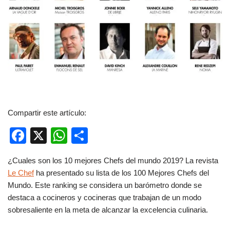
Compartir este artículo:
F
X
W
C
a
h
o
¿Cuales son los 10 mejores Chefs del mundo 2019? La revista
c
at
m
Le Chef
ha presentado su lista de los 100 Mejores Chefs del
e
s
p
Mundo. Este ranking se considera un barómetro donde se
b
A
ar
destaca a cocineros y cocineras que trabajan de un modo
sobresaliente en la meta de alcanzar la excelencia culinaria.
o
p
tir