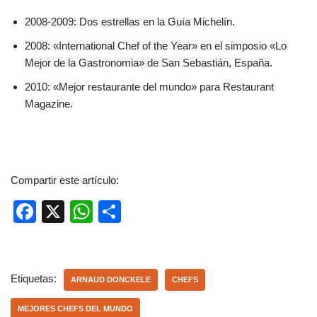
2008-2009: Dos estrellas en la Guía Michelín.
2008: «International Chef of the Year» en el simposio «Lo
Mejor de la Gastronomia» de San Sebastián, España.​​
2010: «Mejor restaurante del mundo» para Restaurant
Magazine.
Compartir este artículo:
F
X
W
C
a
h
o
c
at
m
e
s
p
Etiquetas:
ARNAUD DONCKELE
CHEFS
b
A
ar
MEJORES CHEFS DEL MUNDO