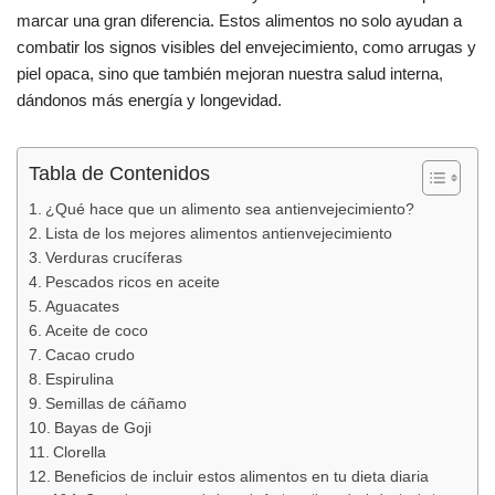
b
A
ar
marcar una gran diferencia. Estos alimentos no solo ayudan a
o
p
tir
combatir los signos visibles del envejecimiento, como arrugas y
o
p
piel opaca, sino que también mejoran nuestra salud interna,
k
dándonos más energía y longevidad.
Tabla de Contenidos
¿Qué hace que un alimento sea antienvejecimiento?
Lista de los mejores alimentos antienvejecimiento
Verduras crucíferas
Pescados ricos en aceite
Aguacates
Aceite de coco
Cacao crudo
Espirulina
Semillas de cáñamo
Bayas de Goji
Clorella
Beneficios de incluir estos alimentos en tu dieta diaria