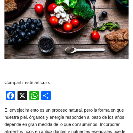
Compartir este artículo:
F
X
W
C
a
h
o
El envejecimiento es un proceso natural, pero la forma en que
c
at
m
nuestra piel, órganos y energía responden al paso de los años
e
s
p
depende en gran medida de lo que consumimos. Incorporar
alimentos ricos en antioxidantes y nutrientes esenciales puede