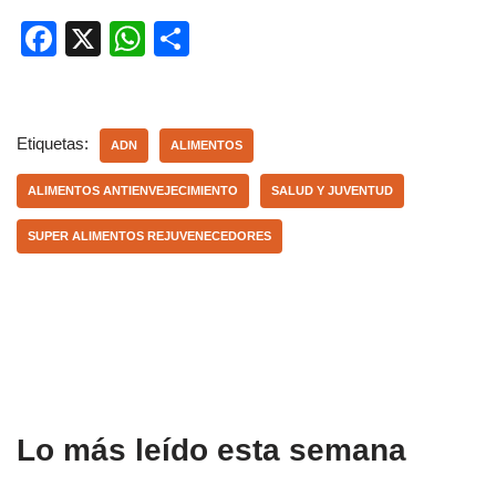
F
X
W
C
a
h
o
c
at
m
e
s
p
Etiquetas:
ADN
ALIMENTOS
b
A
ar
ALIMENTOS ANTIENVEJECIMIENTO
SALUD Y JUVENTUD
o
p
tir
SUPER ALIMENTOS REJUVENECEDORES
o
p
k
Lo más leído esta semana