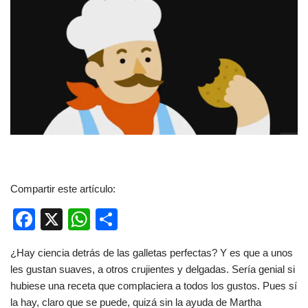
Compartir este artículo:
F
X
W
C
a
h
o
¿Hay ciencia detrás de las galletas perfectas? Y es que a unos
c
at
m
les gustan suaves, a otros crujientes y delgadas. Sería genial si
e
s
p
hubiese una receta que complaciera a todos los gustos. Pues sí
b
A
ar
la hay, claro que se puede, quizá sin la ayuda de Martha