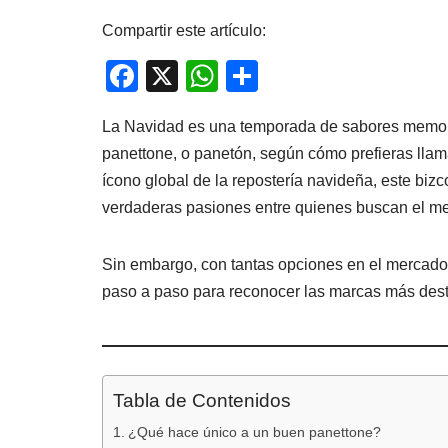
Compartir este artículo:
F
X
W
C
a
h
o
La Navidad es una temporada de sabores memora
c
at
m
panettone, o panetón, según cómo prefieras llama
e
s
p
ícono global de la repostería navideña, este biz
b
A
ar
verdaderas pasiones entre quienes buscan el mejo
o
p
tir
o
p
Sin embargo, con tantas opciones en el mercado,
k
paso a paso para reconocer las marcas más dest
Tabla de Contenidos
¿Qué hace único a un buen panettone?