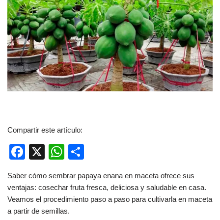
Compartir este artículo:
F
X
W
C
a
h
o
Saber cómo sembrar papaya enana en maceta ofrece sus
c
at
m
ventajas: cosechar fruta fresca, deliciosa y saludable en casa.
e
s
p
Veamos el procedimiento paso a paso para cultivarla en maceta
b
A
ar
a partir de semillas.