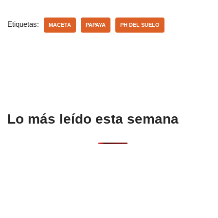
c
at
m
e
s
p
Etiquetas:
MACETA
PAPAYA
PH DEL SUELO
b
A
ar
o
p
tir
o
p
k
Lo más leído esta semana