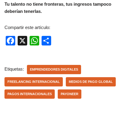
Tu talento no tiene fronteras, tus ingresos tampoco
deberían tenerlas.
Compartir este artículo:
F
X
W
C
a
h
o
c
at
m
e
s
p
Etiquetas:
EMPRENDEDORES DIGITALES
b
A
ar
FREELANCING INTERNACIONAL
MEDIOS DE PAGO GLOBAL
o
p
tir
PAGOS INTERNACIONALES
PAYONEER
o
p
k