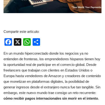
Compartir este artículo:
F
X
W
C
a
h
o
En un mundo hiperconectado donde los negocios ya no
c
at
m
entienden de fronteras, los emprendedores hispanos tienen hoy
e
s
p
la oportunidad real de participar en el comercio global. Desde
b
A
ar
freelancers que trabajan con clientes en Estados Unidos o
Europa hasta vendedores de Amazon y creadores de contenido
o
p
tir
que monetizan en plataformas digitales, la posibilidad de
o
p
generar ingresos desde el extranjero nunca fue tan tangible. Sin
k
embargo, este nuevo mundo trae consigo un reto recurrente:
cómo recibir pagos internacionales sin morir en el intento
.