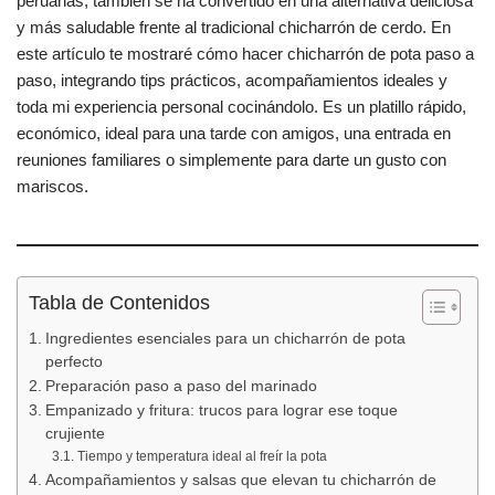
b
A
ar
peruanas, también se ha convertido en una alternativa deliciosa
y más saludable frente al tradicional chicharrón de cerdo. En
o
p
tir
este artículo te mostraré cómo hacer chicharrón de pota paso a
o
p
paso, integrando tips prácticos, acompañamientos ideales y
k
toda mi experiencia personal cocinándolo. Es un platillo rápido,
económico, ideal para una tarde con amigos, una entrada en
reuniones familiares o simplemente para darte un gusto con
mariscos.
Tabla de Contenidos
Ingredientes esenciales para un chicharrón de pota
perfecto
Preparación paso a paso del marinado
Empanizado y fritura: trucos para lograr ese toque
crujiente
Tiempo y temperatura ideal al freír la pota
Acompañamientos y salsas que elevan tu chicharrón de