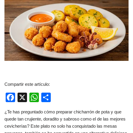
Compartir este artículo:
F
X
W
C
a
h
o
¿Te has preguntado cómo preparar chicharrón de pota y que
c
at
m
quede tan crujiente, doradito y sabroso como el de las mejores
e
s
p
cevicherías? Este plato no solo ha conquistado las mesas