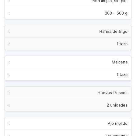
Pota limpia, sin piel
300 – 500 g
Harina de trigo
1 taza
Maicena
1 taza
Huevos frescos
2 unidades
Ajo molido
1 cucharada