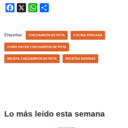
F
X
W
C
a
h
o
c
at
m
e
s
p
Etiquetas:
CHICHARRÓN DE POTA
COCINA PERUANA
b
A
ar
COMO HACER CHICHARRÓN DE POTA
o
p
tir
RECETA CHICHARRON DE POTA
RECETAS MARINAS
o
p
k
Lo más leído esta semana