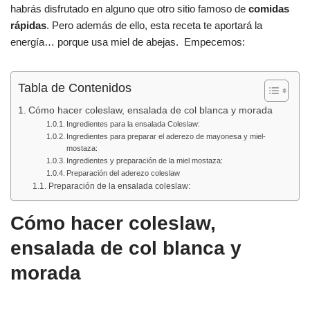
e
s
p
habrás disfrutado en alguno que otro sitio famoso de
comidas
b
A
ar
rápidas
. Pero además de ello, esta receta te aportará la
energía… porque usa miel de abejas. Empecemos:
o
p
tir
o
p
Tabla de Contenidos
k
Cómo hacer coleslaw, ensalada de col blanca y morada
Ingredientes para la ensalada Coleslaw:
Ingredientes para preparar el aderezo de mayonesa y miel-
mostaza:
Ingredientes y preparación de la miel mostaza:
Preparación del aderezo coleslaw
Preparación de la ensalada coleslaw:
Cómo hacer coleslaw,
ensalada de col blanca y
morada