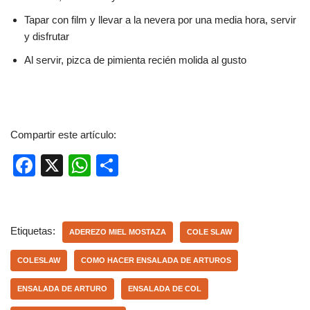
Tapar con film y llevar a la nevera por una media hora, servir
y disfrutar
Al servir, pizca de pimienta recién molida al gusto
Compartir este artículo:
F
X
W
C
a
h
o
c
at
m
e
s
p
Etiquetas:
ADEREZO MIEL MOSTAZA
COLE SLAW
b
A
ar
COLESLAW
COMO HACER ENSALADA DE ARTUROS
o
p
tir
ENSALADA DE ARTURO
ENSALADA DE COL
o
p