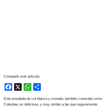
Compartir este artículo:
F
X
W
C
a
h
o
Esta ensalada de col blanca y morada, también conocida como
c
at
m
Coleslaw, es deliciosa, y muy similar a las que seguramente