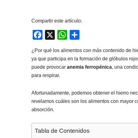
Compartir este artículo:
F
X
W
C
a
h
o
¿Por qué los alimentos con más contenido de hie
c
at
m
ya que participa en la formación de glóbulos rojo
e
s
p
puede provocar
anemia ferropénica
, una condic
b
A
ar
para respirar.
o
p
tir
o
p
Afortunadamente, podemos obtener el hierro nece
k
revelamos cuáles son los alimentos con mayor co
absorción.
Tabla de Contenidos