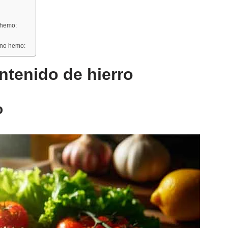
 hemo:
 no hemo:
tenido de hierro
o