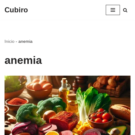
Cubiro
Saltar
al
contenido
Inicio
-
anemia
anemia