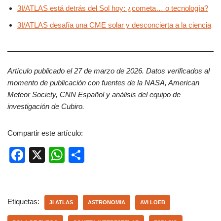
3I/ATLAS está detrás del Sol hoy: ¿cometa… o tecnología?
3I/ATLAS desafía una CME solar y desconcierta a la ciencia
Artículo publicado el 27 de marzo de 2026. Datos verificados al
momento de publicación con fuentes de la NASA, American
Meteor Society, CNN Español y análisis del equipo de
investigación de Cubiro.
Compartir este artículo:
F
X
W
C
a
h
o
c
at
m
e
s
p
Etiquetas:
3I ATLAS
ASTRONOMIA
AVI LOEB
b
A
ar