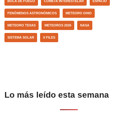
BOLA DE FUEGO
COMETA INTERESTELAR
ESPACIO
o
p
tir
FENÓMENOS ASTRONÓMICOS
METEORO OHIO
o
p
k
METEORO TEXAS
METEOROS 2026
NASA
SISTEMA SOLAR
X FILES
Lo más leído esta semana