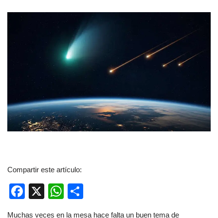
Compartir este artículo:
F
X
W
C
a
h
o
Muchas veces en la mesa hace falta un buen tema de