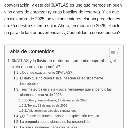
c
at
m
conversación, y este del 3I/ATLAS es uno que merece un buen
e
s
p
vino antes de empezar (y unas botellas de reserva). Y es que
b
A
ar
en diciembre de 2025, un visitante interestelar sin precedentes
cruzó nuestro sistema solar. Ahora, en marzo de 2026, el cielo
o
p
tir
no para de lanzar advertencias. ¿Casualidad o consecuencia?
o
p
k
Tabla de Contenidos
3I/ATLAS y la lluvia de meteoros que nadie esperaba: ¿el
cielo nos envía una señal?
¿Qué fue exactamente 3I/ATLAS?
El dato que no cuadra: la alineación estadísticamente
improbable
Tres meteoros en siete días: el fenómeno que encendió las
alarmas en marzo de 2026
Ohio y Pennsylvania, 17 de marzo de 2026
Texas, 21 de marzo de 2026
Avistamientos globales simultáneos
¿Qué dice la ciencia oficial? La explicación técnica
La pregunta que la ciencia no ha respondido
Lo que sí podemos decir con certeza