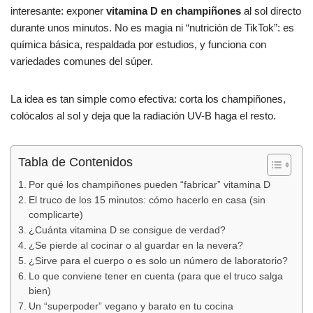
b
A
ar
interesante: exponer
vitamina D en champiñones
al sol directo
durante unos minutos. No es magia ni “nutrición de TikTok”: es
o
p
tir
química básica, respaldada por estudios, y funciona con
o
p
variedades comunes del súper.
k
La idea es tan simple como efectiva: corta los champiñones,
colócalos al sol y deja que la radiación UV-B haga el resto.
Tabla de Contenidos
Por qué los champiñones pueden “fabricar” vitamina D
El truco de los 15 minutos: cómo hacerlo en casa (sin
complicarte)
¿Cuánta vitamina D se consigue de verdad?
¿Se pierde al cocinar o al guardar en la nevera?
¿Sirve para el cuerpo o es solo un número de laboratorio?
Lo que conviene tener en cuenta (para que el truco salga
bien)
Un “superpoder” vegano y barato en tu cocina