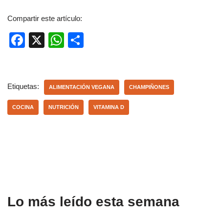
Compartir este artículo:
F
X
W
C
a
h
o
c
at
m
e
s
p
Etiquetas:
ALIMENTACIÓN VEGANA
CHAMPIÑONES
b
A
ar
COCINA
NUTRICIÓN
VITAMINA D
o
p
tir
o
p
k
Lo más leído esta semana