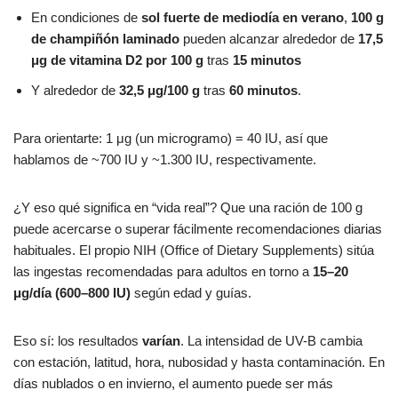
En condiciones de
sol fuerte de mediodía en verano
,
100 g
de champiñón laminado
pueden alcanzar alrededor de
17,5
μg de vitamina D2 por 100 g
tras
15 minutos
Y alrededor de
32,5 μg/100 g
tras
60 minutos
.
Para orientarte: 1 μg (un microgramo) = 40 IU, así que
hablamos de ~700 IU y ~1.300 IU, respectivamente.
¿Y eso qué significa en “vida real”? Que una ración de 100 g
puede acercarse o superar fácilmente recomendaciones diarias
habituales. El propio NIH (Office of Dietary Supplements) sitúa
las ingestas recomendadas para adultos en torno a
15–20
μg/día (600–800 IU)
según edad y guías.
Eso sí: los resultados
varían
. La intensidad de UV-B cambia
con estación, latitud, hora, nubosidad y hasta contaminación. En
días nublados o en invierno, el aumento puede ser más