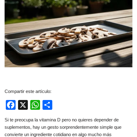
Compartir este artículo:
F
X
W
C
a
h
o
Si te preocupa la vitamina D pero no quieres depender de
c
at
m
suplementos, hay un gesto sorprendentemente simple que
e
s
p
convierte un ingrediente cotidiano en algo mucho más