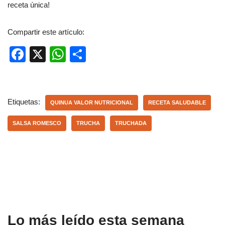
receta única!
Compartir este artículo:
F
X
W
C
a
h
o
c
at
m
e
s
p
Etiquetas:
QUINUA VALOR NUTRICIONAL
RECETA SALUDABLE
b
A
ar
SALSA ROMESCO
TRUCHA
TRUCHADA
o
p
tir
o
p
k
Lo más leído esta semana