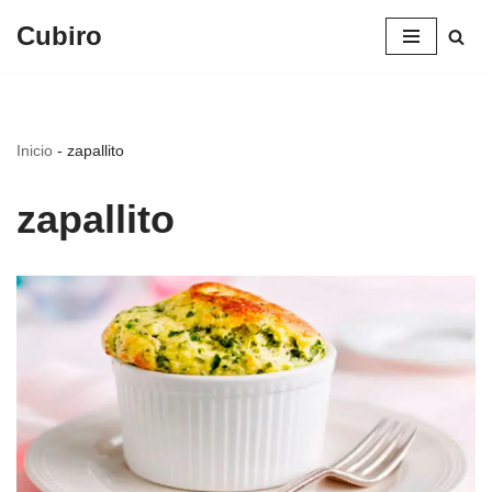
Cubiro
Saltar
al
contenido
Inicio
-
zapallito
zapallito