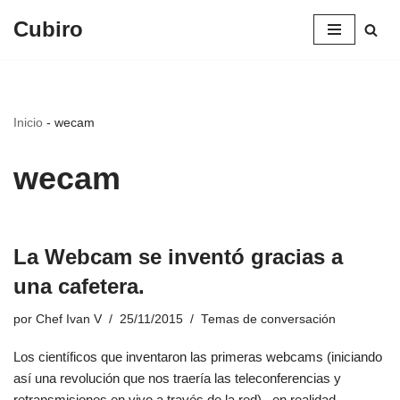
Cubiro
Saltar
al
contenido
Inicio
-
wecam
wecam
La Webcam se inventó gracias a
una cafetera.
por
Chef Ivan V
25/11/2015
Temas de conversación
Los científicos que inventaron las primeras webcams (iniciando
así una revolución que nos traería las teleconferencias y
retransmisiones en vivo a través de la red) , en realidad