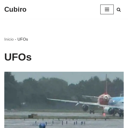
Cubiro
Saltar
al
contenido
Inicio
-
UFOs
UFOs