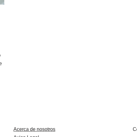
o
e
Acerca de nosotros
C