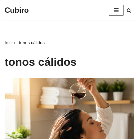
Cubiro
Saltar
al
contenido
Inicio
-
tonos cálidos
tonos cálidos