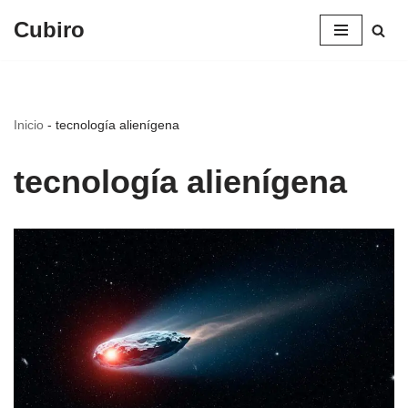
Cubiro
Saltar
al
contenido
Inicio
-
tecnología alienígena
tecnología alienígena