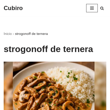
Cubiro
Saltar
al
contenido
Inicio
-
strogonoff de ternera
strogonoff de ternera