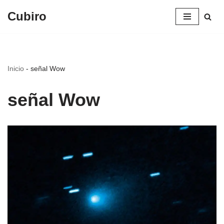
Cubiro
Saltar
al
contenido
Inicio
-
señal Wow
señal Wow