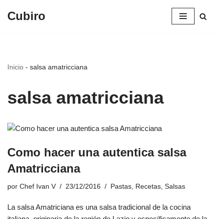
Cubiro
Saltar
al
contenido
Inicio
-
salsa amatricciana
salsa amatricciana
Como hacer una autentica salsa
Amatricciana
por
Chef Ivan V
23/12/2016
Pastas
,
Recetas
,
Salsas
La salsa Amatriciana es una salsa tradicional de la cocina
italiana, originaria de la región de Lazio y específicamente de la