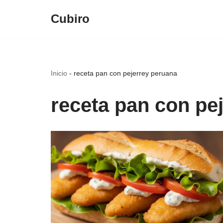
Cubiro
Saltar
al
contenido
Inicio
-
receta pan con pejerrey peruana
receta pan con pe