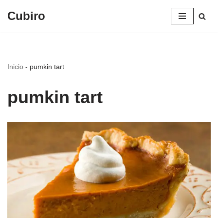
Cubiro
Saltar
al
contenido
Inicio
-
pumkin tart
pumkin tart