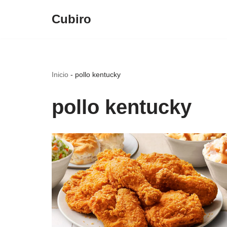
Cubiro
Saltar
al
contenido
Inicio
-
pollo kentucky
pollo kentucky