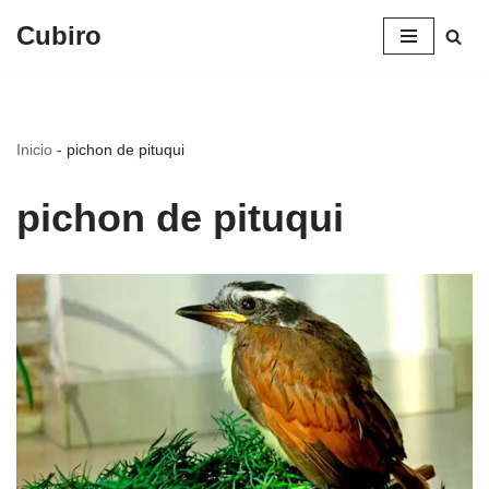
Cubiro
Saltar
al
contenido
Inicio
-
pichon de pituqui
pichon de pituqui