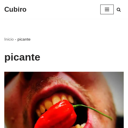
Cubiro
Saltar
al
contenido
Inicio
-
picante
picante