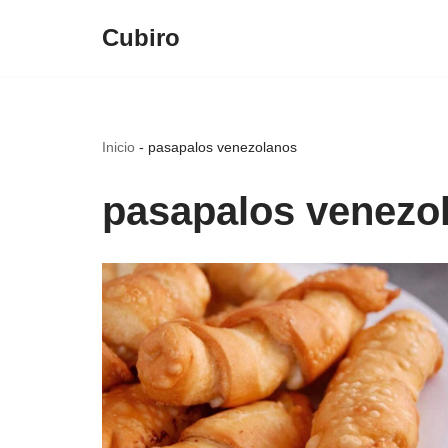
Cubiro
Saltar
al
contenido
Inicio
-
pasapalos venezolanos
pasapalos venezo