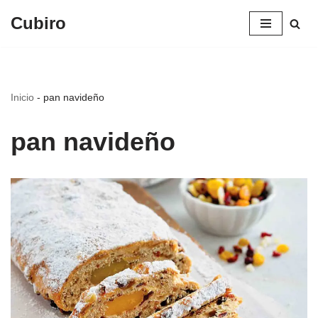
Cubiro
Saltar
al
contenido
Inicio
-
pan navideño
pan navideño