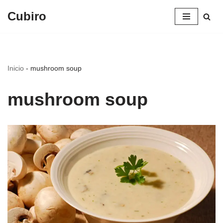
Cubiro
Saltar
al
contenido
Inicio
-
mushroom soup
mushroom soup