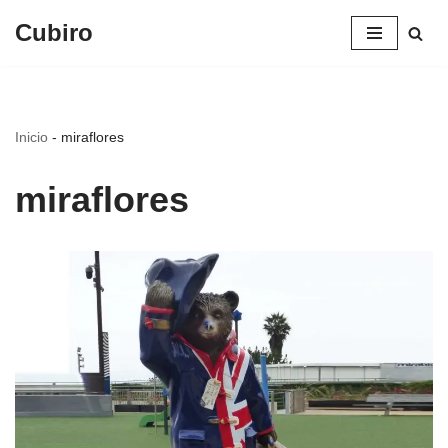
Cubiro
Saltar
al
contenido
Inicio
-
miraflores
miraflores