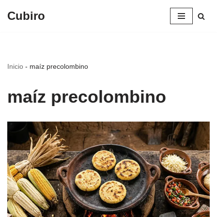
Cubiro
Saltar
al
contenido
Inicio
-
maíz precolombino
maíz precolombino