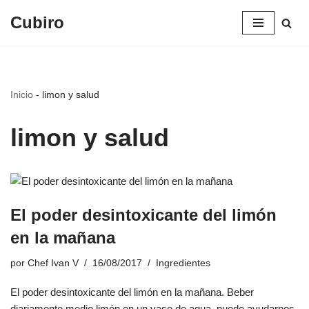
Cubiro
Saltar
al
contenido
Inicio
-
limon y salud
limon y salud
El poder desintoxicante del limón
en la mañana
por
Chef Ivan V
16/08/2017
Ingredientes
El poder desintoxicante del limón en la mañana. Beber
diariamente medio limón en un vaso de agua, puede ayudarnos