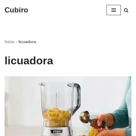
Cubiro
Saltar
al
contenido
Inicio
-
licuadora
licuadora