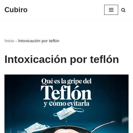
Cubiro
Saltar
al
contenido
Inicio
-
Intoxicación por teflón
Intoxicación por teflón