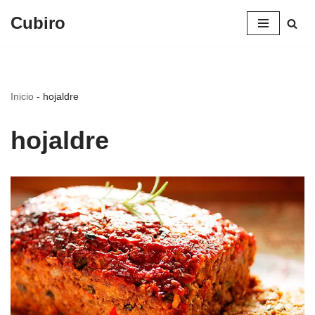
Cubiro
Saltar
al
contenido
Inicio
-
hojaldre
hojaldre