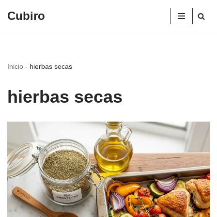
Cubiro
Saltar
al
contenido
Inicio
-
hierbas secas
hierbas secas