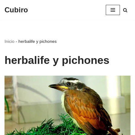
Cubiro
Saltar
al
contenido
Inicio
-
herbalife y pichones
herbalife y pichones