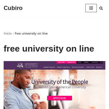
Cubiro
Saltar
al
contenido
Inicio
-
free university on line
free university on line