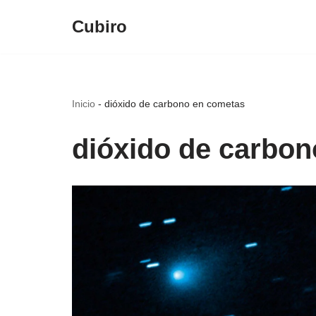
Cubiro
Saltar
al
contenido
Inicio
-
dióxido de carbono en cometas
dióxido de carbo