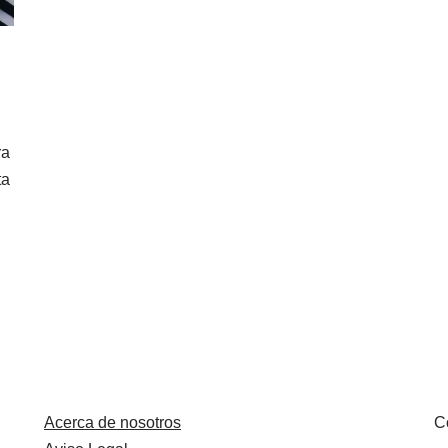
ra
ta
Acerca de nosotros
C